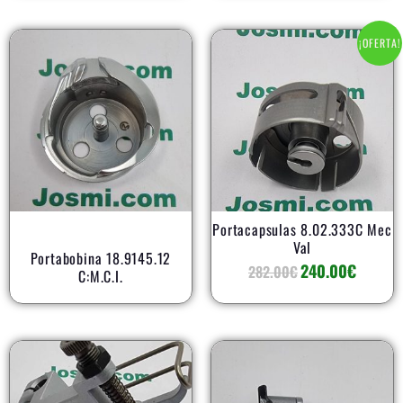
El
El
¡OFERTA!
precio
precio
original
actual
era:
es:
282.00€.
240.00€
Portacapsulas 8.02.333C Mec
Val
Portabobina 18.9145.12
240.00
€
282.00
€
C:M.C.I.