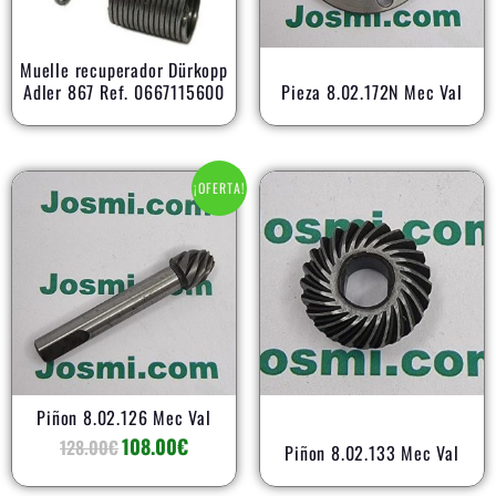
Muelle recuperador Dürkopp
Adler 867 Ref. 0667115600
Pieza 8.02.172N Mec Val
El
El
¡OFERTA!
precio
precio
original
actual
era:
es:
128.00€.
108.00€.
Piñon 8.02.126 Mec Val
108.00
€
128.00
€
Piñon 8.02.133 Mec Val