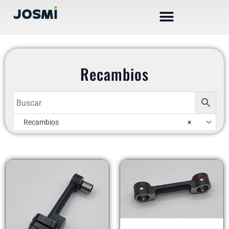
Ir
al
contenido
Recambios
AR
Recambios
×