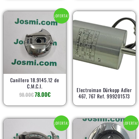
El
El
¡OFERTA!
precio
precio
original
actual
era:
es:
98.00€.
78.00€.
AR
Canillero 18.9145.12 de
C.M.C.I.
Electroiman Dürkopp Adler
78.00
€
98.00
€
467, 767 Ref. 999201573
El
El
El
El
¡OFERTA!
¡OFERTA!
precio
precio
precio
precio
original
actual
original
actual