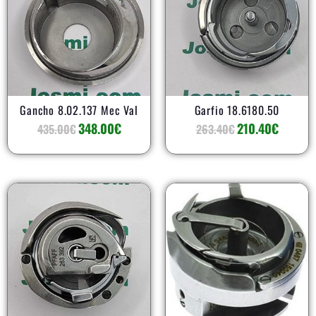
era:
es:
era:
es:
435.00€.
348.00€.
263.40€.
210.40€
Gancho 8.02.137 Mec Val
Garfio 18.6180.50
348.00
€
210.40
€
435.00
€
263.40
€