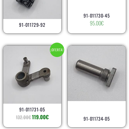
AR
91-011730-45
95.00
€
91-011729-92
El
El
¡OFERTA!
precio
precio
original
actual
era:
es:
132.00€.
119.00€.
AR
91-011731-05
119.00
€
132.00
€
91-011734-05