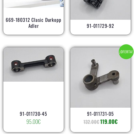
AR
669-180312 Clasic Durkopp
Adler
91-011729-92
El
El
¡OFERTA!
precio
precio
original
actual
era:
es:
132.00€.
119.00€.
AR
91-011730-45
91-011731-05
95.00
€
119.00
€
132.00
€