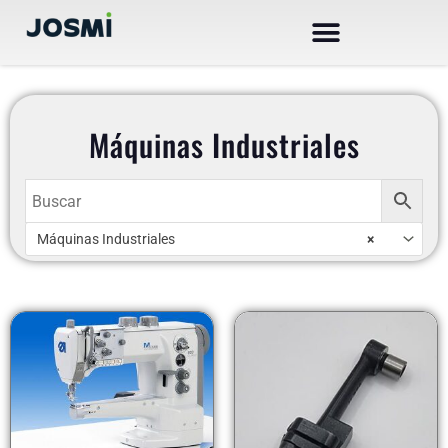
Ir
al
contenido
Máquinas Industriales
AR
Máquinas Industriales
×