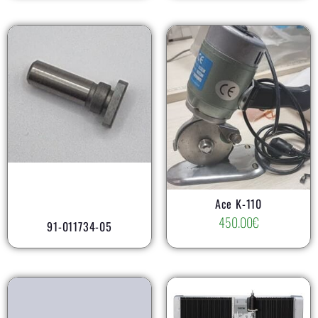
AR
Ace K-110
450.00
€
91-011734-05