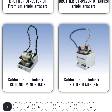
BROTHER UF-8910-101
BROTHER UF-8920-101 Deluxe
Premium triple arrastre
triple arrastre
Calderín semi industrial
Calderín semi industrial
ROTONDI MINI 2 INOX
ROTONDI MINI 45
1
2
3
4
…
6
7
8
→