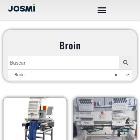
Ir
al
contenido
Broin
AR
Broin
×