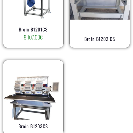
AR
Broin B1201CS
8,107.00
€
Broin B1202 CS
AR
Broin B1203CS