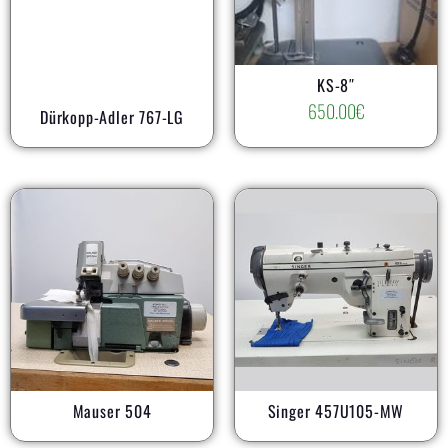
KS-8″
650.00
€
Dürkopp-Adler 767-LG
AR
Mauser 504
Singer 457U105-MW