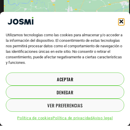
Haz clic para aceptar cookies de marketing y
Utilizamos tecnologías como las cookies para almacenar y/o acceder a
permitir este contenido
la información del dispositivo. El consentimiento de estas tecnologías
nos permitirá procesar datos como el comportamiento de navegación o
las identificaciones únicas en este sitio. No consentir o retirar el
consentimiento, puede afectar negativamente a ciertas características
y funciones.
ACEPTAR
DENEGAR
VER PREFERENCIAS
Política de cookies
Política de privacidad
Aviso legal
MAQUINARIA PARA INDUSTRIA TEXTIL