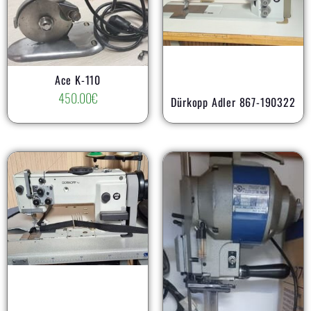
AR
Ace K-110
450.00
€
Dürkopp Adler 867-190322
AR