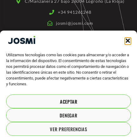
C/Manzanera 27 bajo 26004 Logroño (La Rioja)
f
+34 941261248
josmi@josmi.com
AR
ENLACES RÁPIDOS
Quienes somos
Utilizamos tecnologías como las cookies para almacenar y/o acceder a
la información del dispositivo. El consentimiento de estas tecnologías
Productos
nos permitirá procesar datos como el comportamiento de navegación o
Máquinas Industriales
las identificaciones únicas en este sitio. No consentir o retirar el
consentimiento, puede afectar negativamente a ciertas características
Marcas
y funciones.
Contacto
ACEPTAR
ACUERDOS LEGALES
DENEGAR
Política de privacidad
VER PREFERENCIAS
Aviso legal