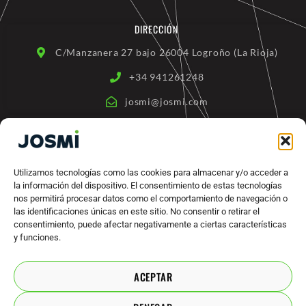
b
u
o
b
DIRECCIÓN
o
e
k
-
C/Manzanera 27 bajo 26004 Logroño (La Rioja)
f
+34 941261248
josmi@josmi.com
ENLACES RÁPIDOS
Quienes somos
Utilizamos tecnologías como las cookies para almacenar y/o acceder a
la información del dispositivo. El consentimiento de estas tecnologías
Productos
nos permitirá procesar datos como el comportamiento de navegación o
Máquinas Industriales
las identificaciones únicas en este sitio. No consentir o retirar el
consentimiento, puede afectar negativamente a ciertas características
Marcas
y funciones.
Contacto
ACEPTAR
ACUERDOS LEGALES