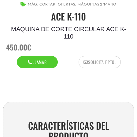
AR
MÁQ. CORTAR
,
OFERTAS
,
MÁQUINAS 2ªMANO
ACE K-110
MÁQUINA DE CORTE CIRCULAR ACE K-
110
450.00
€
LLAMAR
SOLICITA PPTO.
AR
CARACTERÍSTICAS DEL
PRODUCTO