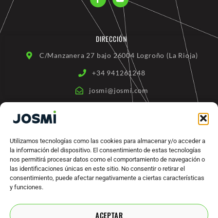
a
o
c
u
e
t
b
u
o
b
DIRECCIÓN
o
e
k
-
C/Manzanera 27 bajo 26004 Logroño (La Rioja)
f
+34 941261248
josmi@josmi.com
ENLACES RÁPIDOS
Quienes somos
Utilizamos tecnologías como las cookies para almacenar y/o acceder a
la información del dispositivo. El consentimiento de estas tecnologías
Productos
nos permitirá procesar datos como el comportamiento de navegación o
Máquinas Industriales
las identificaciones únicas en este sitio. No consentir o retirar el
consentimiento, puede afectar negativamente a ciertas características
Marcas
y funciones.
Contacto
ACEPTAR