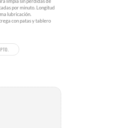
ra limpia sin pérdidas de
adas por minuto. Longitud
a lubricación.
trega con patas y tablero
PPTO.