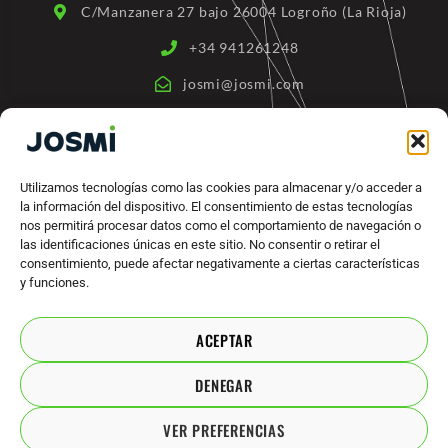
-
C/Manzanera 27 bajo 26004 Logroño (La Rioja)
f
+34 941261248
josmi@josmi.com
ENLACES RÁPIDOS
Quienes somos
Utilizamos tecnologías como las cookies para almacenar y/o acceder a
la información del dispositivo. El consentimiento de estas tecnologías
Productos
nos permitirá procesar datos como el comportamiento de navegación o
Máquinas Industriales
las identificaciones únicas en este sitio. No consentir o retirar el
consentimiento, puede afectar negativamente a ciertas características
Marcas
y funciones.
Contacto
ACEPTAR
ACUERDOS LEGALES
DENEGAR
Política de privacidad
VER PREFERENCIAS
Aviso legal