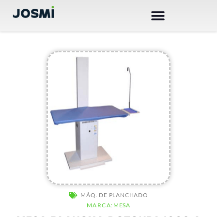
Ir
al
contenido
AR
MÁQ. DE PLANCHADO
MARCA:
MESA