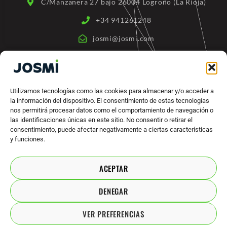
C/Manzanera 27 bajo 26004 Logroño (La Rioja)
f
+34 941261248
josmi@josmi.com
ENLACES RÁPIDOS
Quienes somos
Utilizamos tecnologías como las cookies para almacenar y/o acceder a
la información del dispositivo. El consentimiento de estas tecnologías
Productos
nos permitirá procesar datos como el comportamiento de navegación o
Máquinas Industriales
las identificaciones únicas en este sitio. No consentir o retirar el
consentimiento, puede afectar negativamente a ciertas características
Marcas
y funciones.
Contacto
ACEPTAR
ACUERDOS LEGALES
DENEGAR
Política de privacidad
VER PREFERENCIAS
Aviso legal