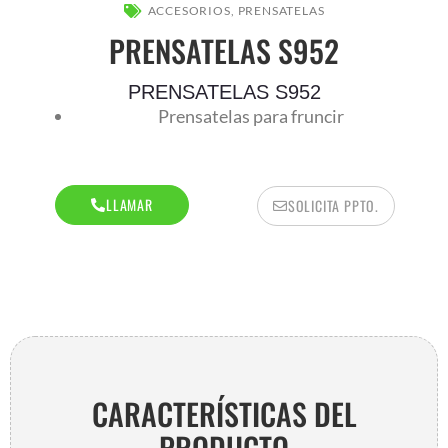
AR
ACCESORIOS
,
PRENSATELAS
PRENSATELAS S952
PRENSATELAS S952
Prensatelas para fruncir
LLAMAR
SOLICITA PPTO.
AR
CARACTERÍSTICAS DEL
PRODUCTO