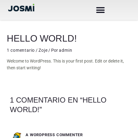
Ir
al
contenido
HELLO WORLD!
AR
1 comentario
/
Zoje
/ Por
admin
Welcome to WordPress. This is your first post. Edit or delete it,
then start writing!
1 COMENTARIO EN “HELLO
WORLD!”
A WORDPRESS COMMENTER