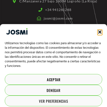
C/Manzanera 27 bajo 26004 Logroño (La Rioja)
f
+34 941261248
josmi@josmi.com
ENLACES RÁPIDOS
Quienes somos
Utilizamos tecnologías como las cookies para almacenar y/o acceder a
la información del dispositivo. El consentimiento de estas tecnologías
Productos
nos permitirá procesar datos como el comportamiento de navegación o
Máquinas Industriales
las identificaciones únicas en este sitio. No consentir o retirar el
consentimiento, puede afectar negativamente a ciertas características
Marcas
y funciones.
Contacto
ACEPTAR
ACUERDOS LEGALES
DENEGAR
Política de privacidad
VER PREFERENCIAS
Aviso legal