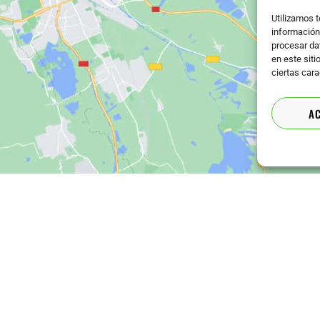
Utilizamos 
información 
procesar da
en este siti
ciertas cara
A