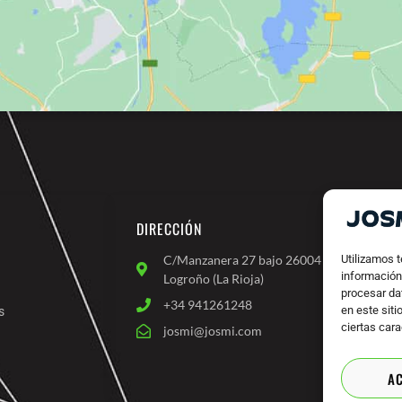
DIRECCIÓN
C/Manzanera 27 bajo 26004
Utilizamos 
información 
Logroño (La Rioja)
procesar da
+34 941261248
MAQU
en este siti
s
ciertas cara
josmi@josmi.com
F
a
A
c
e