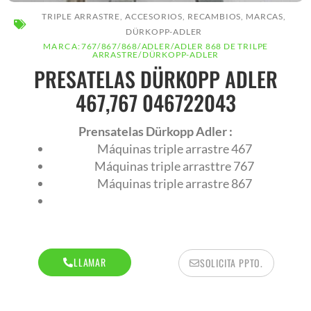
TRIPLE ARRASTRE
,
ACCESORIOS
,
RECAMBIOS
,
MARCAS
,
DÜRKOPP-ADLER
MARCA:
767
/
867
/
868
/
ADLER
/
ADLER 868 DE TRILPE
ARRASTRE
/
DÜRKOPP-ADLER
PRESATELAS DÜRKOPP ADLER
467,767 046722043
AR
Prensatelas Dürkopp Adler :
Máquinas triple arrastre 467
Máquinas triple arrasttre 767
Máquinas triple arrastre 867
LLAMAR
SOLICITA PPTO.