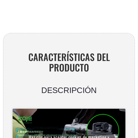
AR
CARACTERÍSTICAS DEL
PRODUCTO
DESCRIPCIÓN
Haz clic para aceptar cookies de marketing y