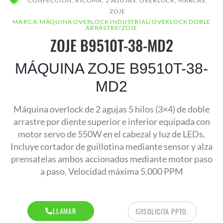
CONFECCIÓN
,
RICOMA
,
2 AGUJAS
,
OVERLOCK
,
MARCAS
,
AR
ZOJE
MARCA:
MÁQUINA OVERLOCK INDUSTRIAL
/
OVERLOCK DOBLE
ARRASTRE
/
ZOJE
ZOJE B9510T-38-MD2
MÁQUINA ZOJE B9510T-38-
MD2
Máquina overlock de 2 agujas 5 hilos (3×4) de doble
arrastre por diente superior e inferior equipada con
motor servo de 550W en el cabezal y luz de LEDs.
Incluye cortador de guillotina mediante sensor y alza
AR
prensatelas ambos accionados mediante motor paso
a paso. Velocidad máxima 5.000 PPM
LLAMAR
SOLICITA PPTO.