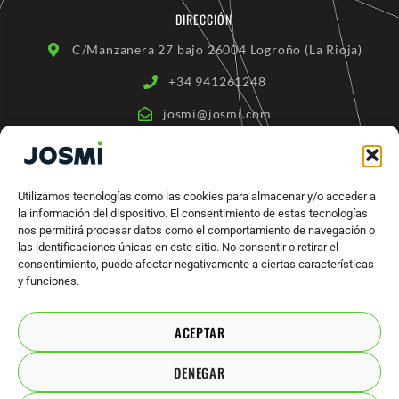
o
b
DIRECCIÓN
o
e
k
-
C/Manzanera 27 bajo 26004 Logroño (La Rioja)
f
+34 941261248
josmi@josmi.com
ENLACES RÁPIDOS
Utilizamos tecnologías como las cookies para almacenar y/o acceder a
Quienes somos
la información del dispositivo. El consentimiento de estas tecnologías
Productos
nos permitirá procesar datos como el comportamiento de navegación o
las identificaciones únicas en este sitio. No consentir o retirar el
Máquinas Industriales
consentimiento, puede afectar negativamente a ciertas características
Marcas
y funciones.
Contacto
ACEPTAR
DENEGAR
ACUERDOS LEGALES