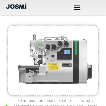
Ir
al
contenido
AR
MÁQUINAS INDUSTRIALES
,
MÁQ. TAPICERÍA
,
MÁQ.