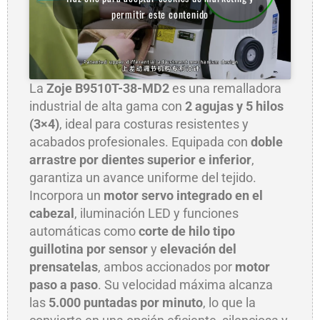
permitir este contenido
La
Zoje B9510T-38-MD2
es una remalladora
industrial de alta gama con
2 agujas y 5 hilos
(3×4)
, ideal para costuras resistentes y
acabados profesionales. Equipada con
doble
arrastre por dientes superior e inferior
,
garantiza un avance uniforme del tejido.
Incorpora un
motor servo integrado en el
cabezal
, iluminación LED y funciones
automáticas como
corte de hilo tipo
guillotina por sensor
y
elevación del
prensatelas
, ambos accionados por
motor
paso a paso
. Su velocidad máxima alcanza
las
5.000 puntadas por minuto
, lo que la