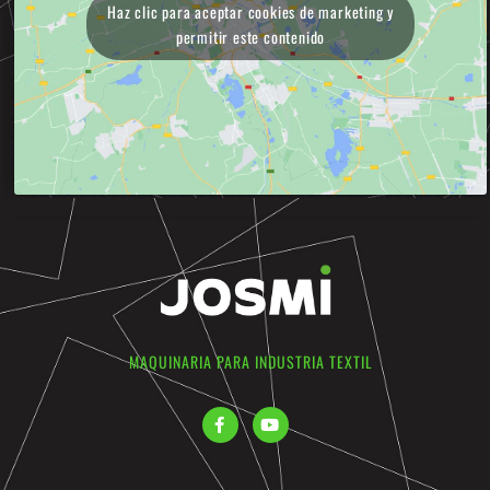
Haz clic para aceptar cookies de marketing y
permitir este contenido
MAQUINARIA PARA INDUSTRIA TEXTIL
F
Y
a
o
c
u
e
t
b
u