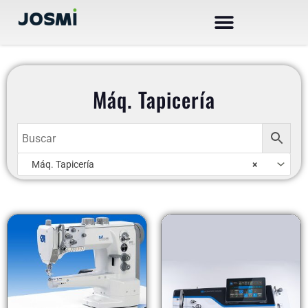
Ir
al
contenido
Máq. Tapicería
AR
Máq. Tapicería
×