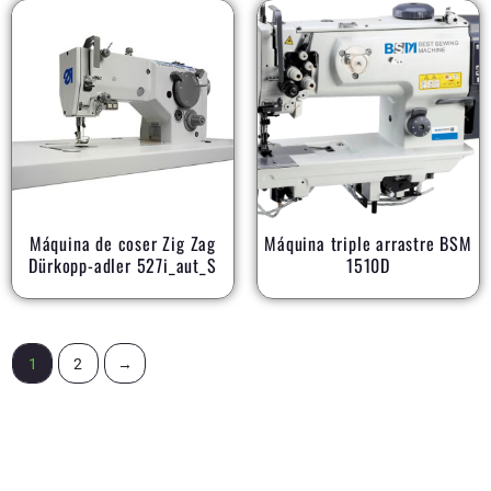
Máquina de coser Zig Zag
Máquina triple arrastre BSM
Dürkopp-adler 527i_aut_S
1510D
1
2
→