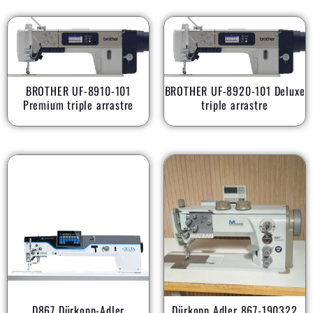
BROTHER UF-8910-101
BROTHER UF-8920-101 Deluxe
AR
Premium triple arrastre
triple arrastre
D867 Dürkopp-Adler
Dürkopp Adler 867-190322