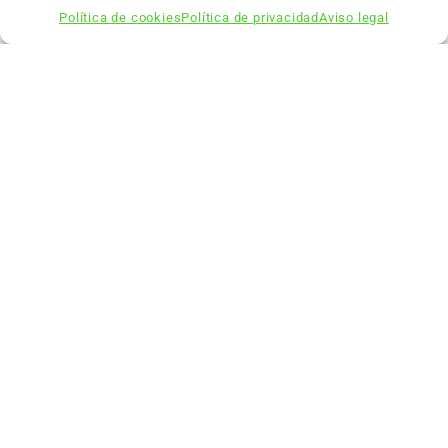
Política de cookies
Política de privacidad
Aviso legal
Haz clic para aceptar cookies de marketing y