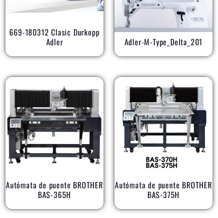
AR
669-180312 Clasic Durkopp
Adler
Adler-M-Type_Delta_201
AR
Autómata de puente BROTHER
Autómata de puente BROTHER
BAS-365H
BAS-375H