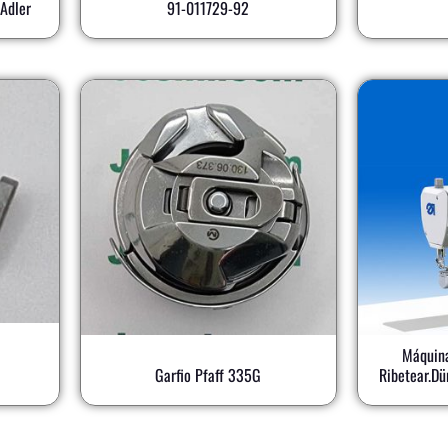
Adler
91-011729-92
Máquina
Garfio Pfaff 335G
Ribetear.D