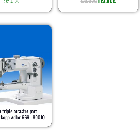
95.00
€
119.00
€
132.00
€
 triple arrastre para
ürkopp Adler 669-180010