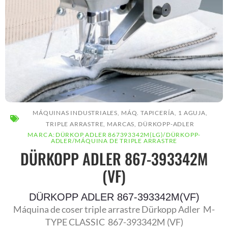
AR
MÁQUINAS INDUSTRIALES
,
MÁQ. TAPICERÍA
,
1 AGUJA
,
TRIPLE ARRASTRE
,
MARCAS
,
DÜRKOPP-ADLER
MARCA:
DÜRKOP ADLER 867393342M(LG)
/
DÜRKOPP-
ADLER
/
MÁQUINA DE TRIPLE ARRASTRE
AR
DÜRKOPP ADLER 867-393342M
(VF)
DÜRKOPP ADLER 867-393342M(VF)
Máquina de coser triple arrastre Dürkopp Adler M-
TYPE CLASSIC 867-393342M (VF)