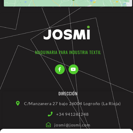
MAQUINARIA PARA INDUSTRIA TEXTIL
F
Y
a
o
c
u
e
t
b
u
o
b
DIRECCIÓN
o
e
k
-
C/Manzanera 27 bajo 26004 Logroño (La Rioja)
f
+34 941261248
josmi@josmi.com