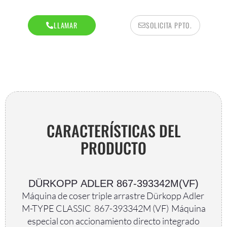
LLAMAR
SOLICITA PPTO.
AR
CARACTERÍSTICAS DEL
PRODUCTO
DÜRKOPP ADLER 867-393342M(VF)
Máquina de coser triple arrastre Dürkopp Adler
M-TYPE CLASSIC 867-393342M (VF) Máquina
especial con accionamiento directo integrado